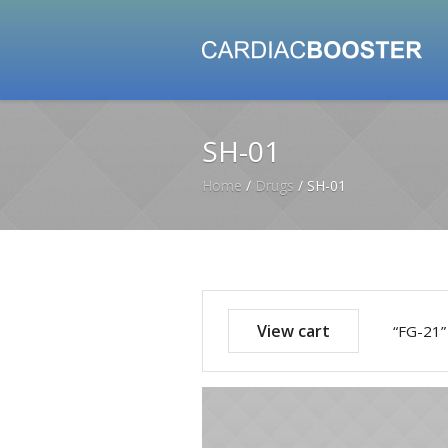
SH-01
Home
/
Drugs
/ SH-01
View cart
“FG-21” 