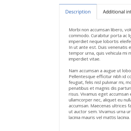
Description
Additional i
Morbi non accumsan libero, vol
commodo. Curabitur porta ac ligu
imperdiet neque lobortis eleife
In ut ante est. Duis venenatis 
tempor urna, quis vehicula mi mo
imperdiet vitae.
Nam accumsan a augue ut loborti
Pellentesque efficitur nibh id 
feugiat, felis nisl pulvinar mi, 
penatibus et magnis dis partur
risus. Vivamus eget accumsan el
ullamcorper nec, aliquet eu nul
accumsan. Maecenas ultrices fac
ut auctor sem. Vivamus urna ur
lacinia mauris vel mattis lacinia.