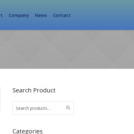
rt
Company
News
Contact
Search Product
0
Categories