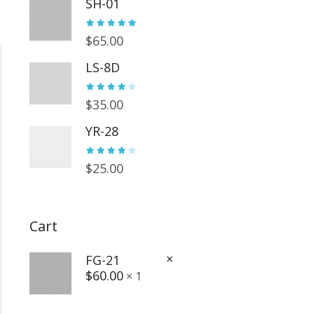
SH-01
$
65.00
LS-8D
$
35.00
YR-28
$
25.00
Cart
×
FG-21
$
60.00
1 ×