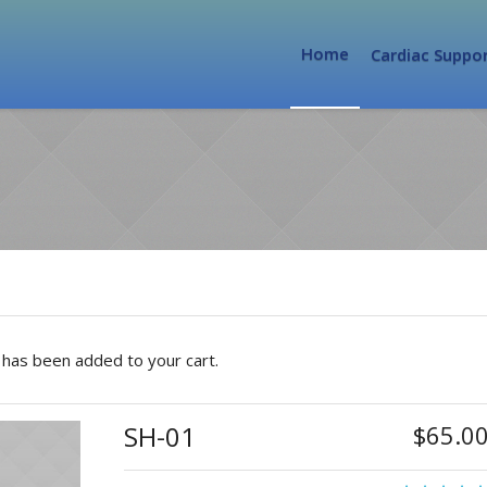
Home
Cardiac Suppo
has been added to your cart.
SH-01
$
65.0