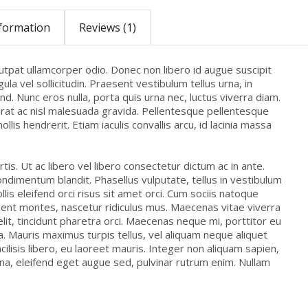
nformation
Reviews (1)
utpat ullamcorper odio. Donec non libero id augue suscipit
la vel sollicitudin. Praesent vestibulum tellus urna, in
nd. Nunc eros nulla, porta quis urna nec, luctus viverra diam.
erat ac nisl malesuada gravida. Pellentesque pellentesque
llis hendrerit. Etiam iaculis convallis arcu, id lacinia massa
s. Ut ac libero vel libero consectetur dictum ac in ante.
condimentum blandit. Phasellus vulputate, tellus in vestibulum
mollis eleifend orci risus sit amet orci. Cum sociis natoque
ient montes, nascetur ridiculus mus. Maecenas vitae viverra
it, tincidunt pharetra orci. Maecenas neque mi, porttitor eu
la. Mauris maximus turpis tellus, vel aliquam neque aliquet
ilisis libero, eu laoreet mauris. Integer non aliquam sapien,
na, eleifend eget augue sed, pulvinar rutrum enim. Nullam